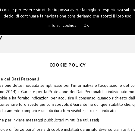
 i cookie per essere sicuri che tu possa avere la migliore esperienza sul nos
PRENOTA
CONTATTI
LOGIN
decidi di continuare la navigazione consideriamo che accetti il loro uso
info sui cookies
OK
Y
COOKIE POLICY
e dei Dati Personali
zione delle modalità semplificate per l’informativa e l’acquisizione del co
gno 2014) il Garante per la Protezione dei Dati Personali ha individuato mo
cookie e ha fornito indicazioni per acquisire il consenso, quando richiesto dal
 consentire loro scelte più consapevoli, il Garante ha dunque stabilito che
atamente comparire una dicitura ben visibile, in cui sia indicato:
one per inviare messaggi pubblicitari mirati (se utilizzati);
kie di “terze parti”, ossia di cookie installati da un sito diverso tramite il sito