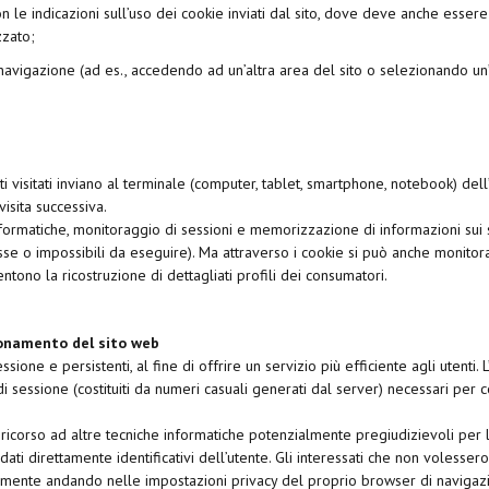
on le indicazioni sull’uso dei cookie inviati dal sito, dove deve anche essere
zzato;
avigazione (ad es., accedendo ad un’altra area del sito o selezionando un’
 siti visitati inviano al terminale (computer, tablet, smartphone, notebook) 
visita successiva.
formatiche, monitoraggio di sessioni e memorizzazione di informazioni sui sit
e o impossibili da eseguire). Ma attraverso i cookie si può anche monitora
entono la ricostruzione di dettagliati profili dei consumatori.
zionamento del sito web
sione e persistenti, al fine di offrire un servizio più efficiente agli utenti. 
i di sessione (costituiti da numeri casuali generati dal server) necessari per c
 il ricorso ad altre tecniche informatiche potenzialmente pregiudizievoli per
dati direttamente identificativi dell’utente. Gli interessati che non voless
emente andando nelle impostazioni privacy del proprio browser di navigaz