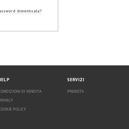
assword dimenticata?
HELP
SERVIZI
CONDIZIONI DI VENDITA
PRENOTA
PRIVACY
COOKIE POLICY