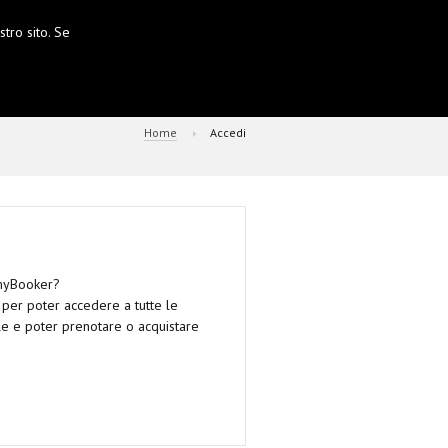
tro sito. Se
Home
Accedi
 myBooker?
o per poter accedere a tutte le
ale e poter prenotare o acquistare